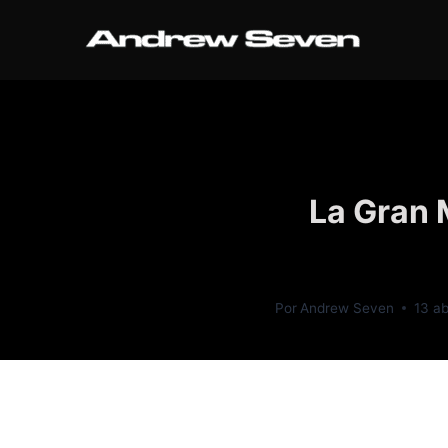
La Gran 
Por
Andrew Seven
13 ab