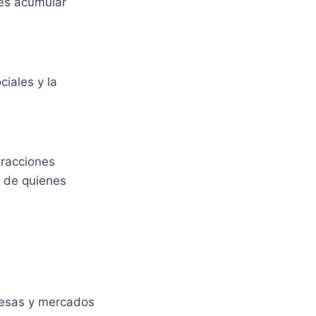
es acumular
ciales y la
tracciones
a de quienes
resas y mercados