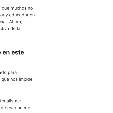
ad que muchos no
or y educador en
ial. Ahora,
tiva de la
 en este
ado para
o que nos impide
rialistas:
a de esto puede